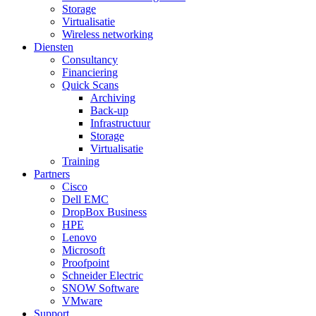
Storage
Virtualisatie
Wireless networking
Diensten
Consultancy
Financiering
Quick Scans
Archiving
Back-up
Infrastructuur
Storage
Virtualisatie
Training
Partners
Cisco
Dell EMC
DropBox Business
HPE
Lenovo
Microsoft
Proofpoint
Schneider Electric
SNOW Software
VMware
Support