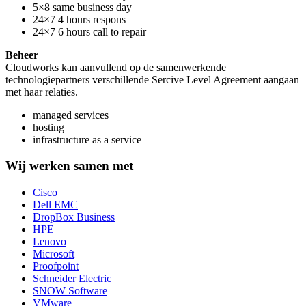
5×8 same business day
24×7 4 hours respons
24×7 6 hours call to repair
Beheer
Cloudworks kan aanvullend op de samenwerkende
technologiepartners verschillende Sercive Level Agreement aangaan
met haar relaties.
managed services
hosting
infrastructure as a service
Wij werken samen met
Cisco
Dell EMC
DropBox Business
HPE
Lenovo
Microsoft
Proofpoint
Schneider Electric
SNOW Software
VMware