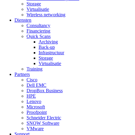
Storage
Virtualisatie
Wireless networking
Diensten
Consultancy
Financiering
Quick Scans
Archiving
Back-up
Infrastructuur
Storage
Virtualisatie
Training
Partners
Cisco
Dell EMC
DropBox Business
HPE
Lenovo
Microsoft
Proofpoint
Schneider Electric
SNOW Software
VMware
Support